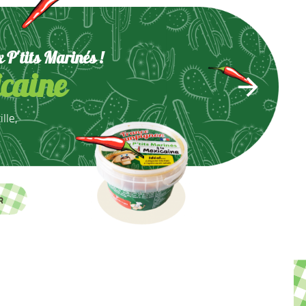
x P'tits Marinés !
icaine
lle,