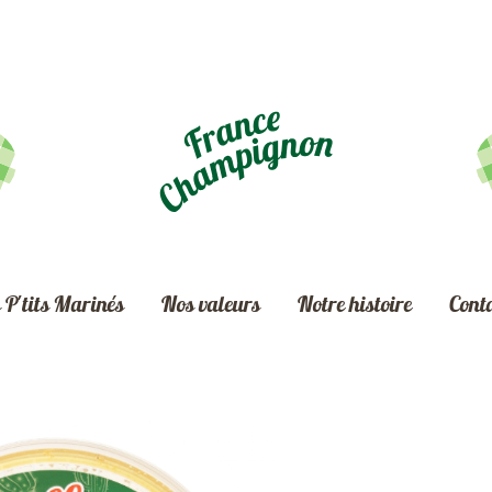
 P'tits Marinés
Nos valeurs
Notre histoire
Cont