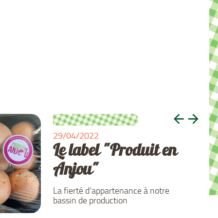
29/04/2022
15/02/2021
Le label "Produit en
Une production 100%
Anjou"
Blond !
La fierté d’appartenance à notre
France Champignon spécialise sa
bassin de production
production en 100% Blond