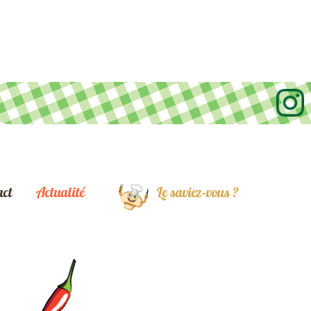
act
Actualité
Le saviez-vous ?