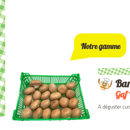
Notre gamme
Bar
Gaf
A déguster cuisi