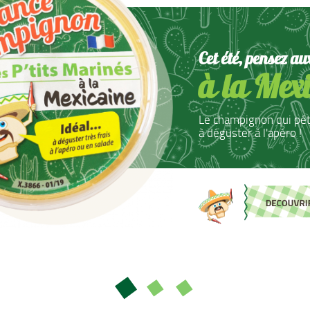
Cet été, pensez au
à la Mex
Le champignon qui péti
à déguster à l'apéro !