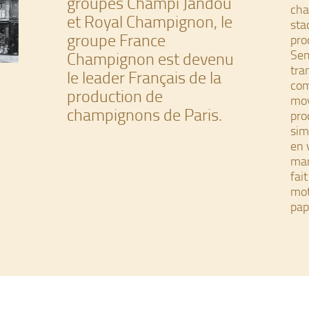
groupes Champi Jandou
cha
et Royal Champignon, le
sta
groupe France
prod
Sem
Champignon est devenu
tra
le leader Français de la
com
production de
moy
champignons de Paris.
pro
sim
en 
mar
fai
mot
pap