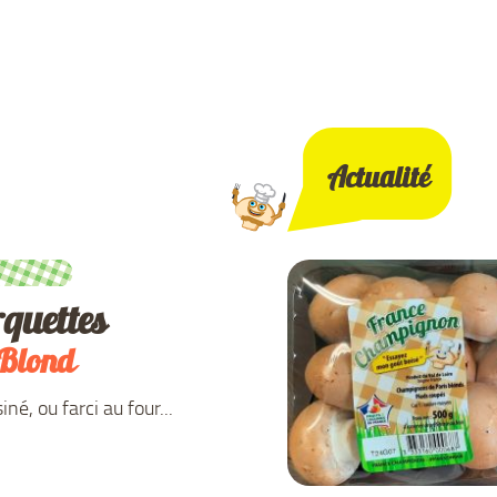
Actualité
quettes
 Blond
né, ou farci au four...